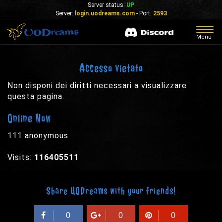
Server status:
UP
Server:
login.uodreams.com
- Port:
2593
Togg
Menu
navig
Accesso vietato
Non disponi dei diritti necessari a visualizzare
questa pagina.
Online Now
111 anonymous
Visits:
116405511
Share UODreams with your friends!
0
0
0