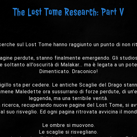
The Lost Tome Research: Part V
cerche sul Lost Tome hanno raggiunto un punto di non ri
e pagine perdute, stanno finalmente emergendo. Gli studi
ne soltanto all’oscurità di Malakar… ma è legata a un pote
Dimenticato. Draconico!
gillo sta per cedere. Le antiche Scaglie del Drago stanno
mene Maledette ora sussurrano di forze perdute, di un’ep
leggenda, ma una terribile verità.
la ricerca, recuperando nuove pagine del Lost Tome, si av
 suo risveglio. Ed ogni pagina ritrovata avvicina il mondo
Le ombre si muovono.
Le scaglie si risvegliano.