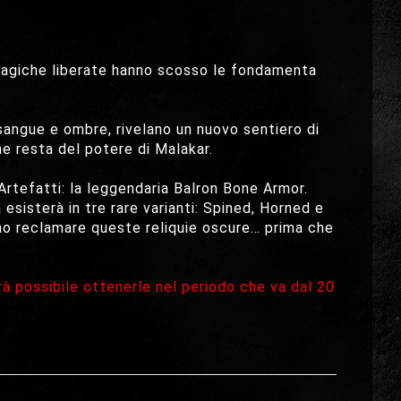
 magiche liberate hanno scosso le fondamenta
ngue e ombre, rivelano un nuovo sentiero di
he resta del potere di Malakar.
 Artefatti: la leggendaria Balron Bone Armor.
sisterà in tre rare varianti: Spined, Horned e
no reclamare queste reliquie oscure… prima che
rà possibile ottenerle nel periodo che va dal 20