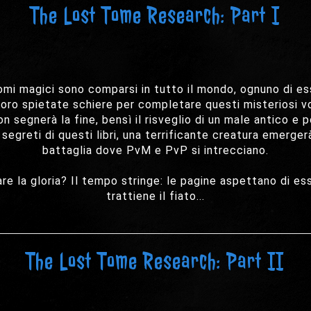
The Lost Tome Research: Part I
omi magici sono comparsi in tutto il mondo, ognuno di es
loro spietate schiere per completare questi misteriosi v
n segnerà la fine, bensì il risveglio di un male antico e p
egreti di questi libri, una terrificante creatura emergerà
battaglia dove PvM e PvP si intrecciano.
are la gloria? Il tempo stringe: le pagine aspettano di 
trattiene il fiato...
The Lost Tome Research: Part II