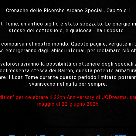
Cronache delle Ricerche Arcane Speciali, Capitolo I
ost Tome, un antico sigillo è stato spezzato. Le energie
stesse del sottosuolo, e qualcosa... ha risposto...
comparsa nel nostro mondo. Queste pagine, vergate in sa
oss emergeranno dagli abissi infernali per reclamare ciò c
 valorosi avranno la possibilità di ottenere degli speciali
 dell'essenza stessa dei Balron, questa potente armatura e
are il Lost Tome durante questo periodo limitato potran
svaniscano nel nulla per sempre.
ition" per celebrare il 22th Anniversary di UODreams, sa
maggio al 22 giugno 2025