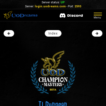
Server status:
UP
Server:
login.uodreams.com
- Port:
2593
Togg
Menu
navig
Index
Il Dungeon