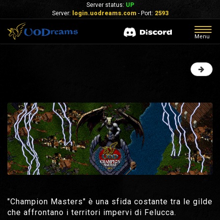
Server status:
UP
Server:
login.uodreams.com
- Port:
2593
Togg
Menu
navig
"Champion Masters" è una sfida costante tra le gilde
che affrontano i territori impervi di Felucca.