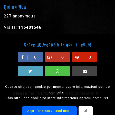
Online Now
227 anonymous
Visits:
116401546
Share UODreams with your friends!
0
0
0
Questo sito usa i cookie per memorizzare informazioni sul tuo
© 2003-2026 EPYX s.p.a. - All rights reserved,
computer.
please mail us to:
uodreams@gamesnet.it
-
This site uses cookie to store informations on your computer.
CF/PIVA IT-01932410184
Designed by Onision
Approfondisci / Read more
Ok