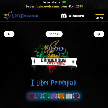
Server status:
UP
Server:
login.uodreams.com
- Port:
2593
Togg
Menu
navig
Index
I Libri Principali